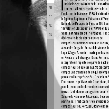
I
Belthoise est Lauréat de la Fondation
EN
Laurent-Vibert et reçoit le Prix de la
Fondation de France en 1988. Il obtient 
PT
le Diplôme Supérieur d’Exécution à l’Ecol
Normale de Musique de Paris en 1989 pu
ES
"Révélation Classique" de l’ADAMI en 19
Soliste et membre du Trio Pangea, il est
CN
dédicataire de plusieurs œuvres de
compositeurs comme Emmanuel Hieaux,
Alexandre Delgado, Bernard de Vienne, 
Lapa, Sérgio Azevedo… Invité par des fes
en France et à l’étranger, Bruno Belthoi
interprète un répertoire qui va de Bach 
compositeurs d’aujourd’hui. Sa discogr
compte une trentaine de CD qui accomp
parcours d’interprète créatif. Passionné
l’art du conte qu’il associe à son piano, i
pour le jeune public de nombreux concer
narratifs et albums enregistrés pour La 
Sonore de Frémeaux & Associés. Découv
partitions, il fait connaître la musique d
compositeurs du Portugal, donne des ré