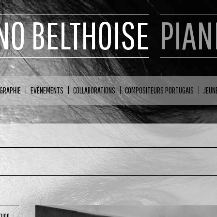
NO BELTHOISE
PIAN
GRAPHIE
EVÈNEMENTS
COLLABORATIONS
COMPOSITEURS PORTUGAIS
JEUN
Bruno