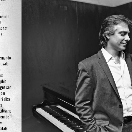
ensuite
e
is est
97.
Fernando
tivals
se
aux
aphie
agne son
 par
l réalise
ts
Librairie
reur de
es
citals-