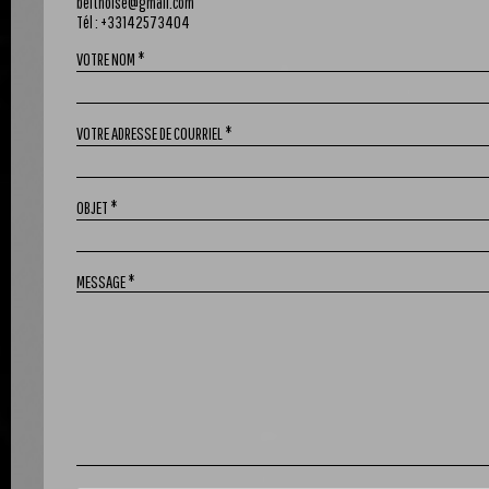
belthoise@gmail.com
Tél :
+33142573404
VOTRE NOM
*
VOTRE ADRESSE DE COURRIEL
*
OBJET
*
MESSAGE
*