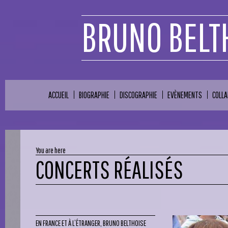
BRUNO BELT
ACCUEIL
BIOGRAPHIE
DISCOGRAPHIE
EVÈNEMENTS
COLL
You are here
CONCERTS RÉALISÉS
EN FRANCE ET À L’ÉTRANGER, BRUNO BELTHOISE