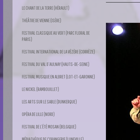
LE CHANT DE LA TERRE (HÉRAULT)
THÉÂTRE DE VIENNE (ISÈRE)
FESTIVAL CLASSIQUE AU VERT (PARC FLORAL DE
PARIS)
FESTIVAL INTERNATIONAL DE LA VÉZÈRE (CORRÈZE)
FESTIVAL DU VAL D’AULNAY (HAUTS-DE-SEINE)
FESTIVAL MUSIQUE EN ALBRET (LOT-ET-GARONNE)
LE NICKEL (RAMBOUILLET)
LES ARTS SUR LE SABLE (DUNKERQUE)
OPÉRA DE LILLE (NORD)
FESTIVAL DE L’ÉTÉ MOSAN (BELGIQUE)
MÉDIATHÈQUE DE L'ORANGERIE (LUNEVILLE)