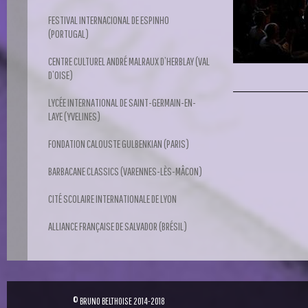
FESTIVAL INTERNACIONAL DE ESPINHO
(PORTUGAL)
CENTRE CULTUREL ANDRÉ MALRAUX D’HERBLAY (VAL
D’OISE)
LYCÉE INTERNATIONAL DE SAINT-GERMAIN-EN-
LAYE (YVELINES)
FONDATION CALOUSTE GULBENKIAN (PARIS)
BARBACANE CLASSICS (VARENNES-LÈS-MÂCON)
CITÉ SCOLAIRE INTERNATIONALE DE LYON
ALLIANCE FRANÇAISE DE SALVADOR (BRÉSIL)
© BRUNO BELTHOISE 2014-2018