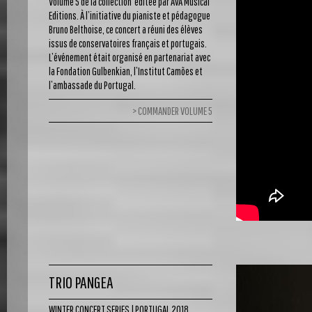
Volume 5 de la collection éditée par AvA Musical
Editions. À l’initiative du pianiste et pédagogue
Bruno Belthoise, ce concert a réuni des élèves
issus de conservatoires français et portugais.
L’événement était organisé en partenariat avec
la Fondation Gulbenkian, l’Institut Camões et
l’ambassade du Portugal.
COMMANDER VOLUME 5
TRIO PANGEA
WINTER CONCERT SERIES | PORTUGAL 2018