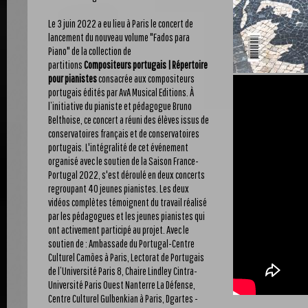
Le 3 juin 2022 a eu lieu à Paris le concert de
lancement du nouveau volume "Fados para
Piano" de la collection de
partitions
Compositeurs portugais | Répertoire
pour pianistes
consacrée aux compositeurs
portugais édités par AvA Musical Editions. À
l’initiative du pianiste et pédagogue Bruno
Belthoise, ce concert a réuni des élèves issus de
conservatoires français et de conservatoires
portugais. L'intégralité de cet événement
organisé avec le soutien de la Saison France-
Portugal 2022, s'est déroulé en deux concerts
regroupant 40 jeunes pianistes. Les deux
vidéos complètes témoignent du travail réalisé
par les pédagogues et les jeunes pianistes qui
ont activement participé au projet. Avec le
soutien de : Ambassade du Portugal-Centre
Culturel Camões à Paris, Lectorat de Portugais
de l’Université Paris 8, Chaire Lindley Cintra-
Université Paris Ouest Nanterre La Défense,
Centre Culturel Gulbenkian à Paris, Dgartes -