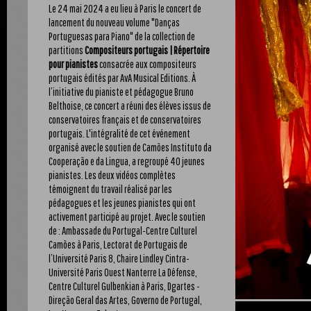
Le 24 mai 2024 a eu lieu à Paris le concert de
lancement du nouveau volume "Danças
Portuguesas para Piano" de la collection de
partitions
Compositeurs portugais | Répertoire
pour pianistes
consacrée aux compositeurs
portugais édités par AvA Musical Editions. À
l’initiative du pianiste et pédagogue Bruno
Belthoise, ce concert a réuni des élèves issus de
conservatoires français et de conservatoires
portugais. L'intégralité de cet événement
organisé avec le soutien de Camões Instituto da
Cooperação e da Lingua, a regroupé 40 jeunes
pianistes. Les deux vidéos complètes
témoignent du travail réalisé par les
pédagogues et les jeunes pianistes qui ont
activement participé au projet. Avec le soutien
de : Ambassade du Portugal-Centre Culturel
Camões à Paris, Lectorat de Portugais de
l’Université Paris 8, Chaire Lindley Cintra-
Université Paris Ouest Nanterre La Défense,
Centre Culturel Gulbenkian à Paris, Dgartes -
Direção Geral das Artes, Governo de Portugal,