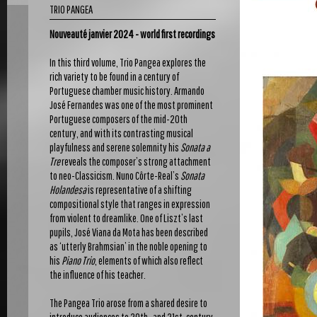
TRIO PANGEA
Nouveauté janvier 2024 - world first recordings
In this third volume, Trio Pangea explores the
rich variety to be found in a century of
Portuguese chamber music history. Armando
José Fernandes was one of the most prominent
Portuguese composers of the mid-20th
century, and with its contrasting musical
playfulness and serene solemnity his
Sonata a
Tre
reveals the composer’s strong attachment
to neo-Classicism. Nuno Côrte-Real’s
Sonata
Holandesa
is representative of a shifting
compositional style that ranges in expression
from violent to dreamlike. One of Liszt’s last
pupils, José Viana da Mota has been described
as ‘utterly Brahmsian’ in the noble opening to
his
Piano Trio
, elements of which also reflect
the influence of his teacher.
The Pangea Trio arose from a shared desire to