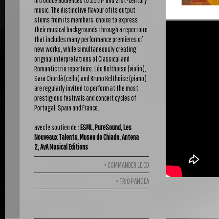
introduce audiences to 20th- and 21st-century
music. The distinctive flavour of its output
stems from its members’ choice to express
their musical backgrounds through a repertoire
that includes many performance premieres of
new works, while simultaneously creating
original interpretations of Classical and
Romantic trio repertoire. Léo Belthoise (violin),
Sara Chordà (cello) and Bruno Belthoise (piano)
are regularly invited to perform at the most
prestigious festivals and concert cycles of
Portugal, Spain and France.
avec le soutien de :
ESML, PureSound, Les
Nouveaux Talents, Museu do Chiado, Antena
2, AvA Musical Editions
COMMANDER LE CD
TRIO PANGEA