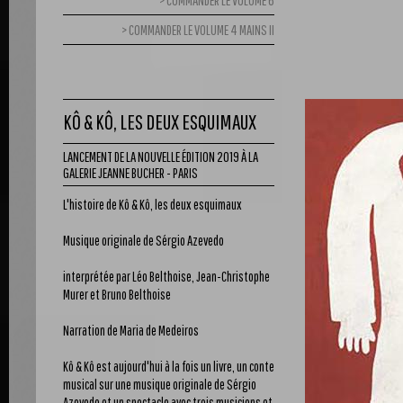
COMMANDER LE VOLUME 6
COMMANDER LE VOLUME 4 MAINS II
KÔ & KÔ, LES DEUX ESQUIMAUX
LANCEMENT DE LA NOUVELLE ÉDITION 2019 À LA
GALERIE JEANNE BUCHER - PARIS
L'histoire de Kô & Kô, les deux esquimaux
Musique originale de Sérgio Azevedo
interprétée par Léo Belthoise, Jean-Christophe
Murer et Bruno Belthoise
Narration de Maria de Medeiros
Kô & Kô est aujourd'hui à la fois un livre, un conte
musical sur une musique originale de Sérgio
Azevedo et un spectacle avec trois musiciens et