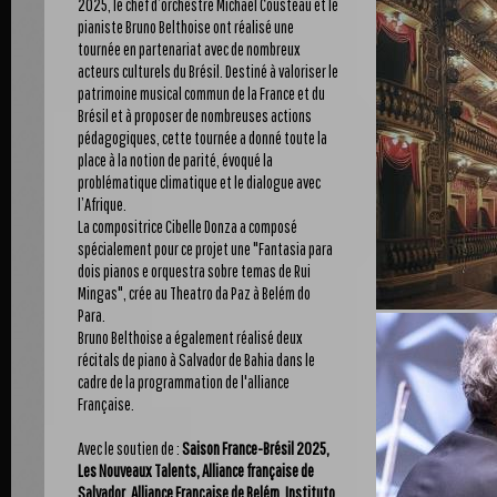
2025, le chef d’orchestre Michaël Cousteau et le
pianiste Bruno Belthoise ont réalisé une
tournée en partenariat avec de nombreux
acteurs culturels du Brésil. Destiné à valoriser le
patrimoine musical commun de la France et du
Brésil et à proposer de nombreuses actions
pédagogiques, cette tournée a donné toute la
place à la notion de parité, évoqué la
problématique climatique et le dialogue avec
l’Afrique.
La compositrice Cibelle Donza a composé
spécialement pour ce projet une "Fantasia para
dois pianos e orquestra sobre temas de Rui
Mingas", crée au Theatro da Paz à Belém do
Para.
Bruno Belthoise a également réalisé deux
récitals de piano à Salvador de Bahia dans le
cadre de la programmation de l'alliance
Française.
Avec le soutien de :
Saison France-Brésil 2025
,
Les Nouveaux Talents, Alliance française de
Salvador, Alliance Française de Belém, Instituto