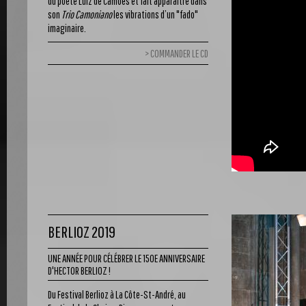
du poète Luiz de Camões et fait apparaître dans
son
Trio Camoniano
les vibrations d’un "fado"
imaginaire.
COMMANDER LE CD
BERLIOZ 2019
UNE ANNÉE POUR CÉLÉBRER LE 150E ANNIVERSAIRE
D'HECTOR BERLIOZ !
Du Festival Berlioz à La Côte-St-André, au