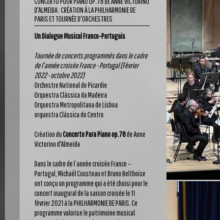
CONCERTO POUR PIANO OP.78 DE ANNE VICTORINO
D'ALMEIDA : CRÉATION À LA PHILHARMONIE DE
PARIS ET TOURNÉE D'ORCHESTRES
Un Dialogue Musical Franco-Portugais
Tournée de concerts programmés dans le cadre
de l’année croisée France - Portugal (Février
2022 - octobre 2022)
Orchestre National de Picardie
Orquestra Clássica da Madeira
Orquestra Metropolitana de Lisboa
orquestra Clássica do Centro
Création du
Concerto Para Piano op.78
de Anne
Victorino d'Almeida
Dans le cadre de l’année croisée France –
Portugal, Michaël Cousteau et Bruno Belthoise
ont conçu un programme qui a été choisi pour le
concert inaugural de la saison croisée le 11
février 2021 à la PHILHARMONIE DE PARIS. Ce
programme valorise le patrimoine musical