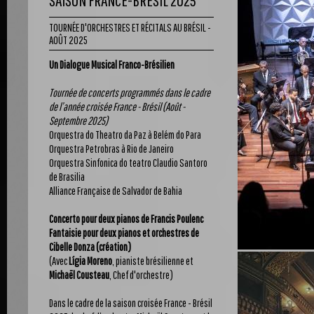
SAISON FRANCE-BRÉSIL 2025
TOURNÉE D'ORCHESTRES ET RÉCITALS AU BRÉSIL -
AOÛT 2025
Un Dialogue Musical Franco-Brésilien
Tournée de concerts programmés dans le cadre
de l’année croisée France - Brésil (Août -
Septembre 2025)
Orquestra do Theatro da Paz à Belém do Para
Orquestra Petrobras à Rio de Janeiro
Orquestra Sinfonica do teatro Claudio Santoro
de Brasilia
Alliance Française de Salvador de Bahia
Concerto pour deux pianos de Francis Poulenc
Fantaisie pour deux pianos et orchestres de
Cibelle Donza (création)
(Avec
Lígia Moreno
, pianiste brésilienne et
Michaël Cousteau
, Chef d'orchestre)
Dans le cadre de la saison croisée France - Brésil