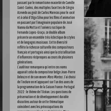
passant par le romantisme exacerbé de Camille
Saint-Saëns, des multiples facettes de Sérgio
Azevedo au goût de Carlos Marecos pour le
rock
et à celui d’Olga Silva pour les films d’animation
en passant par l’imaginaire populaire de José
Vianna da Motta et l’univers rustique de
Fernando Lopes-Graça, ce double album
présente un ensemble très éclectique de styles
et de langages musicaux. Cette diversité
reflète la richesse culturelle des compositeurs
français et portugais ainsi que la cristallisation
d’influences réciproques au cours de plusieurs
générations.
L’auditeur remarquera qu’entre ces noms
apparaît celui du compositeur belge Jean-Pierre
Deleuze et de son œuvre
Mers Mortes
. J’ai choisi
de l’inclure en m'appuyant sur l’un des axes de
la programmation de la Saison France-Portugal
2022 : le thème de l’Océan. Les questions de
préservation et de développement durable
discutées autour de cette thématique
coïncident avec les préoccupations du