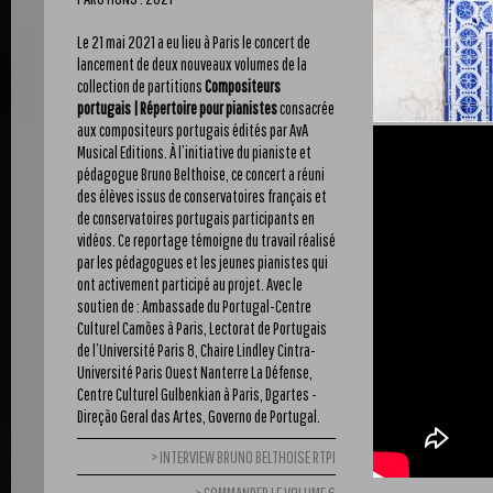
Le 21 mai 2021 a eu lieu à Paris le concert de
lancement de deux nouveaux volumes de la
collection de partitions
Compositeurs
portugais | Répertoire pour pianistes
consacrée
aux compositeurs portugais édités par AvA
Musical Editions. À l’initiative du pianiste et
pédagogue Bruno Belthoise, ce concert a réuni
des élèves issus de conservatoires français et
de conservatoires portugais participants en
vidéos. Ce reportage témoigne du travail réalisé
par les pédagogues et les jeunes pianistes qui
ont activement participé au projet. Avec le
soutien de : Ambassade du Portugal-Centre
Culturel Camões à Paris, Lectorat de Portugais
de l’Université Paris 8, Chaire Lindley Cintra-
Université Paris Ouest Nanterre La Défense,
Centre Culturel Gulbenkian à Paris, Dgartes -
Direção Geral das Artes, Governo de Portugal.
INTERVIEW BRUNO BELTHOISE RTPI