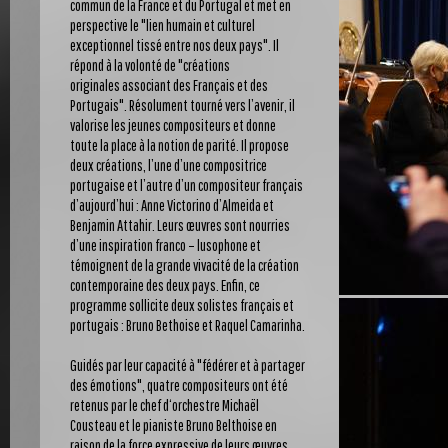
commun de la France et du Portugal et met en
perspective le "lien humain et culturel
exceptionnel tissé entre nos deux pays". Il
répond à la volonté de "créations
originales associant des Français et des
Portugais". Résolument tourné vers l’avenir, il
valorise les jeunes compositeurs et donne
toute la place à la notion de parité. Il propose
deux créations, l’une d’une compositrice
portugaise et l’autre d’un compositeur français
d’aujourd’hui : Anne Victorino d’Almeida et
Benjamin Attahir. Leurs œuvres sont nourries
d’une inspiration franco – lusophone et
témoignent de la grande vivacité de la création
contemporaine des deux pays. Enfin, ce
programme sollicite deux solistes français et
portugais : Bruno Bethoise et Raquel Camarinha.
Guidés par leur capacité à "fédérer et à partager
des émotions", quatre compositeurs ont été
retenus par le chef d‘orchestre Michaël
Cousteau et le pianiste Bruno Belthoise en
raison de la force expressive de leurs œuvres