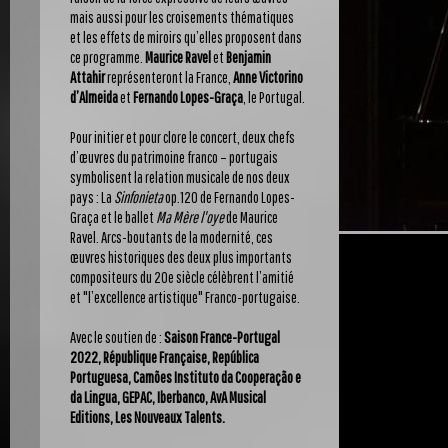
mais aussi pour les croisements thématiques
et les effets de miroirs qu’elles proposent dans
ce programme.
Maurice Ravel
et
Benjamin
Attahir
représenteront la France,
Anne Victorino
d’Almeida
et
Fernando Lopes-Graça
, le Portugal.
Pour initier et pour clore le concert, deux chefs
d’œuvres du patrimoine franco – portugais
symbolisent la relation musicale de nos deux
pays : La
Sinfonieta
op.120 de Fernando Lopes-
Graça et le ballet
Ma Mère l'oye
de Maurice
Ravel. Arcs-boutants de la modernité, ces
œuvres historiques des deux plus importants
compositeurs du 20e siècle célèbrent l’amitié
et "l’excellence artistique" Franco-portugaise.
Avec le soutien de :
Saison France-Portugal
2022, République Française, Repú
blica
Portuguesa, Camões Instituto da Cooperação e
da Lingua, GEPAC, Iberbanco, AvA Musical
Editions, Les Nouveaux Talents.