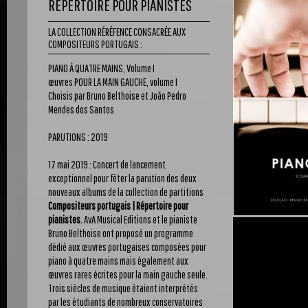
RÉPERTOIRE POUR PIANISTES
LA COLLECTION RÉRÉFENCE CONSACRÉE AUX
COMPOSITEURS PORTUGAIS :
PIANO À QUATRE MAINS, Volume I
œuvres POUR LA MAIN GAUCHE, volume I
Choisis par Bruno Belthoise et João Pedro
Mendes dos Santos
PARUTIONS : 2019
17 mai 2019 : Concert de lancement
exceptionnel pour fêter la parution des deux
nouveaux albums de la collection de partitions
Compositeurs portugais | Répertoire pour
pianistes
.
AvA Musical Editions et le pianiste
Bruno Belthoise ont proposé un programme
dédié aux œuvres portugaises composées pour
piano à quatre mains mais également aux
œuvres rares écrites pour la main gauche seule.
Trois siècles de musique étaient interprétés
par les étudiants de nombreux conservatoires