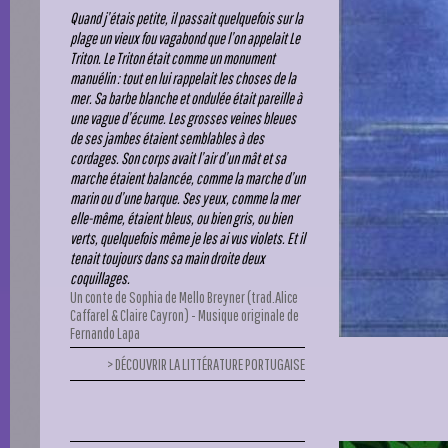
Quand j’étais petite, il passait quelquefois sur la
plage un vieux fou vagabond que l’on appelait Le
Triton. Le Triton était comme un monument
manuélin : tout en lui rappelait les choses de la
mer. Sa barbe blanche et ondulée était pareille à
une vague d’écume. Les grosses veines bleues
de ses jambes étaient semblables à des
cordages. Son corps avait l’air d’un mât et sa
marche étaient balancée, comme la marche d’un
marin ou d’une barque. Ses yeux, comme la mer
elle-même, étaient bleus, ou bien gris, ou bien
verts, quelquefois même je les ai vus violets. Et il
tenait toujours dans sa main droite deux
coquillages.
Un conte de Sophia de Mello Breyner (trad.Alice
Caffarel & Claire Cayron) - Musique originale de
Fernando Lapa
DÉCOUVRIR LA LITTÉRATURE PORTUGAISE