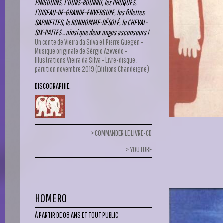
PINGOUINS, L’OURS-BOURRU, les PHOQUES,
l’OISEAU-DE-GRANDE-ENVERGURE, les fillettes
SAPINETTES, le BONHOMME-DÉSOLÉ, le CHEVAL-
SIX-PATTES… ainsi que deux anges ascenseurs !
Un conte de Vieira da Silva et Pierre Guegen -
Musique originale de Sérgio Azevedo -
Illustrations Vieira da Silva - Livre-disque :
parution novembre 2019 (Editions Chandeigne)
DISCOGRAPHIE:
COMMANDER LE LIVRE-CD
YOUTUBE
HOMERO
À PARTIR DE 08 ANS ET TOUT PUBLIC