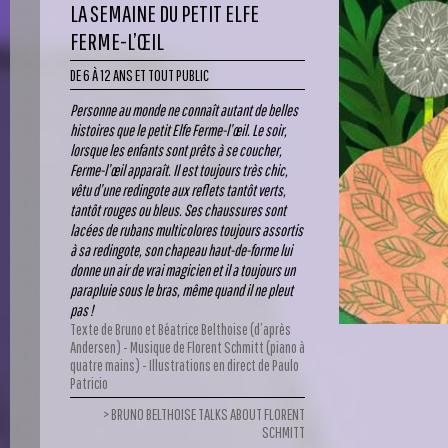
LA SEMAINE DU PETIT ELFE
FERME-L’ŒIL
DE 6 À 12 ANS ET TOUT PUBLIC
Personne au monde ne connaît autant de belles
histoires que le petit Elfe Ferme-l’œil. Le soir,
lorsque les enfants sont prêts à se coucher,
Ferme-l’œil apparaît. Il est toujours très chic,
vêtu d’une redingote aux reflets tantôt verts,
tantôt rouges ou bleus. Ses chaussures sont
lacées de rubans multicolores toujours assortis
à sa redingote, son chapeau haut-de-forme lui
donne un air de vrai magicien et il a toujours un
parapluie sous le bras, même quand il ne pleut
pas !
Texte de Bruno et Béatrice Belthoise (d’après
Andersen) - Musique de Florent Schmitt (piano à
quatre mains) - Illustrations en direct de Paulo
Patricio
BRUNO BELTHOISE TALKS ABOUT FLORENT
SCHMITT