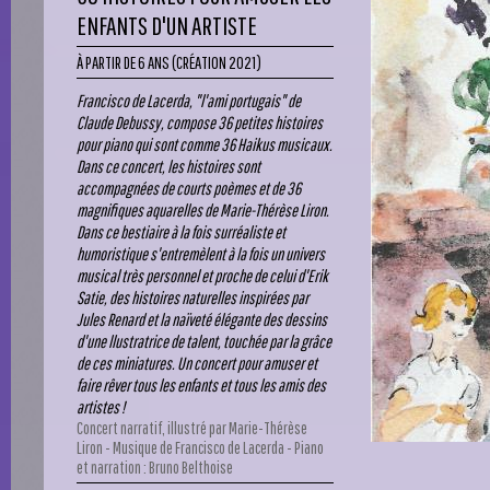
ENFANTS D'UN ARTISTE
À PARTIR DE 6 ANS (CRÉATION 2021)
Francisco de Lacerda, "l'ami portugais" de
Claude Debussy, compose 36 petites histoires
pour piano qui sont comme 36 Haikus musicaux.
Dans ce concert, les histoires sont
accompagnées de courts poèmes et de 36
magnifiques aquarelles de Marie-Thérèse Liron.
Dans ce bestiaire à la fois surréaliste et
humoristique s'entremèlent à la fois un univers
musical très personnel et proche de celui d'Erik
Satie, des histoires naturelles inspirées par
Jules Renard et la naïveté élégante des dessins
d'une llustratrice de talent, touchée par la grâce
de ces miniatures. Un concert pour amuser et
faire rêver tous les enfants et tous les amis des
artistes !
Concert narratif, illustré par Marie-Thérèse
Liron - Musique de Francisco de Lacerda - Piano
et narration : Bruno Belthoise