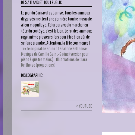
DE 5 À 11 ANS ET TOUT PUBLIC
Le jour du Carnaval est arrivé. Tous les animaux
déguisés mettent une dernière touche musicale
à leur maquillage. Celui qui a voulu marcher en
tête du cortège, c’est le Lion. Le roi des animaux
rugit même plusieurs fois pour être bien sûr de
se faire craindre. Attention, la fête commence !
Texte original de Bruno et Béatrice Belthoise -
Musique de Camille Saint-Saëns (version pour
piano à quatre mains) - Illustrations de Clara
Belthoise (projections)
DISCOGRAPHIE:
YOUTUBE