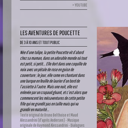
YOUTUBE
LES AVENTURES DE POUCETTE
DE 3 À 10 ANS ET TOUT PUBLIC
Née d’une tulipe, la petite Poucette vit d’abord
chez sa maman, dans un adorable monde où tout
est petit, si petit... Elle dort dans une coquille de
noix avec un pétale de rose en guise de
couverture ; le jour, elle rame en chantant dans
une barque en feuille de laurier d’un bord de
l’assiette à l’autre. Mais une nuit, elle est
enlevée par un crapaud gluant, et c’est alors que
commencent les mésaventures de cette petite
fille qui ne grandit pas en taille mais qui va
grandir en maturité...
Texte original de Bruno Belthoise et Maud
Alessandrini (d'après Andersen) - Musique
originale de Raymond Alessandrini - Dialogues