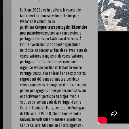
Le 3 juin 2022 a eu lieu à Paris le concert de
lancement du nouveau volume "Fados para
Piano" de la collection de
partitions
Compositeurs portugais | Répertoire
pour pianistes
consacrée aux compositeurs
portugais édités par AvA Musical Editions. À
l’initiative du pianiste et pédagogue Bruno
Belthoise, ce concert a réuni des élèves issus de
conservatoires français et de conservatoires
portugais. L'intégralité de cet événement
organisé avec le soutien de la Saison France-
Portugal 2022, s'est déroulé en deux concerts
regroupant 40 jeunes pianistes. Les deux
vidéos complètes témoignent du travail réalisé
par les pédagogues et les jeunes pianistes qui
ont activement participé au projet. Avec le
soutien de : Ambassade du Portugal-Centre
Culturel Camões à Paris, Lectorat de Portugais
de l’Université Paris 8, Chaire Lindley Cintra-
Université Paris Ouest Nanterre La Défense,
Centre Culturel Gulbenkian à Paris, Dgartes -