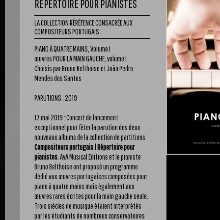
RÉPERTOIRE POUR PIANISTES
LA COLLECTION RÉRÉFENCE CONSACRÉE AUX
COMPOSITEURS PORTUGAIS :
PIANO À QUATRE MAINS, Volume I
œuvres POUR LA MAIN GAUCHE, volume I
Choisis par Bruno Belthoise et João Pedro
Mendes dos Santos
PARUTIONS : 2019
17 mai 2019 : Concert de lancement
exceptionnel pour fêter la parution des deux
nouveaux albums de la collection de partitions
Compositeurs portugais | Répertoire pour
pianistes
.
AvA Musical Editions et le pianiste
Bruno Belthoise ont proposé un programme
dédié aux œuvres portugaises composées pour
piano à quatre mains mais également aux
œuvres rares écrites pour la main gauche seule.
Trois siècles de musique étaient interprétés
par les étudiants de nombreux conservatoires