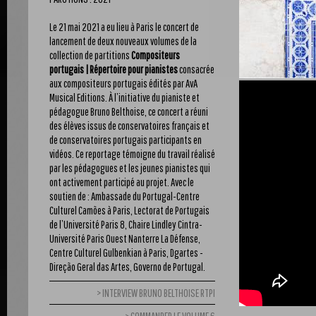
Le 21 mai 2021 a eu lieu à Paris le concert de
lancement de deux nouveaux volumes de la
collection de partitions
Compositeurs
portugais | Répertoire pour pianistes
consacrée
aux compositeurs portugais édités par AvA
Musical Editions. À l’initiative du pianiste et
pédagogue Bruno Belthoise, ce concert a réuni
des élèves issus de conservatoires français et
de conservatoires portugais participants en
vidéos. Ce reportage témoigne du travail réalisé
par les pédagogues et les jeunes pianistes qui
ont activement participé au projet. Avec le
soutien de : Ambassade du Portugal-Centre
Culturel Camões à Paris, Lectorat de Portugais
de l’Université Paris 8, Chaire Lindley Cintra-
Université Paris Ouest Nanterre La Défense,
Centre Culturel Gulbenkian à Paris, Dgartes -
Direção Geral das Artes, Governo de Portugal.
INTERVIEW BRUNO BELTHOISE RTPI