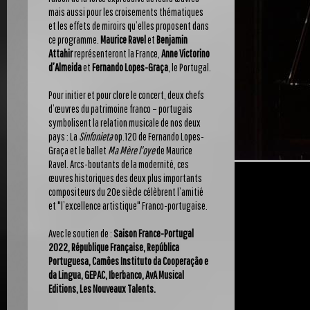
mais aussi pour les croisements thématiques
et les effets de miroirs qu’elles proposent dans
ce programme.
Maurice Ravel
et
Benjamin
Attahir
représenteront la France,
Anne Victorino
d’Almeida
et
Fernando Lopes-Graça
, le Portugal.
Pour initier et pour clore le concert, deux chefs
d’œuvres du patrimoine franco – portugais
symbolisent la relation musicale de nos deux
pays : La
Sinfonieta
op.120 de Fernando Lopes-
Graça et le ballet
Ma Mère l'oye
de Maurice
Ravel. Arcs-boutants de la modernité, ces
œuvres historiques des deux plus importants
compositeurs du 20e siècle célèbrent l’amitié
et "l’excellence artistique" Franco-portugaise.
Avec le soutien de :
Saison France-Portugal
2022, République Française, Repú
blica
Portuguesa, Camões Instituto da Cooperação e
da Lingua, GEPAC, Iberbanco, AvA Musical
Editions, Les Nouveaux Talents.