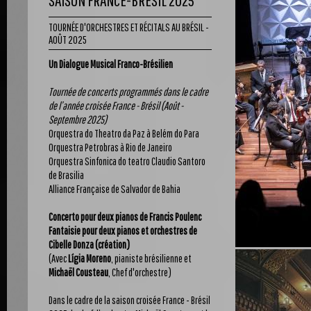
SAISON FRANCE-BRÉSIL 2025
TOURNÉE D'ORCHESTRES ET RÉCITALS AU BRÉSIL -
AOÛT 2025
Un Dialogue Musical Franco-Brésilien
Tournée de concerts programmés dans le cadre
de l’année croisée France - Brésil (Août -
Septembre 2025)
Orquestra do Theatro da Paz à Belém do Para
Orquestra Petrobras à Rio de Janeiro
Orquestra Sinfonica do teatro Claudio Santoro
de Brasilia
Alliance Française de Salvador de Bahia
Concerto pour deux pianos de Francis Poulenc
Fantaisie pour deux pianos et orchestres de
Cibelle Donza (création)
(Avec
Lígia Moreno
, pianiste brésilienne et
Michaël Cousteau
, Chef d'orchestre)
Dans le cadre de la saison croisée France - Brésil