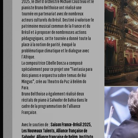
2025, le chef d’orchestre Michaël Cousteau et le
pianiste Bruno Belthoise ont réalisé une
tournée en partenariat avec de nombreux
acteurs culturels du Brésil. Destiné à valoriser le
patrimoine musical commun de la France et du
Brésil et à proposer de nombreuses actions
pédagogiques, cette tournée a donné toute la
place à la notion de parité, évoqué la
problématique climatique et le dialogue avec
l’Afrique.
La compositrice Cibelle Donza a composé
spécialement pour ce projet une "Fantasia para
dois pianos e orquestra sobre temas de Rui
Mingas", crée au Theatro da Paz à Belém do
Para.
Bruno Belthoise a également réalisé deux
récitals de piano à Salvador de Bahia dans le
cadre de la programmation de l'alliance
Française.
Avec le soutien de :
Saison France-Brésil 2025
,
Les Nouveaux Talents, Alliance française de
Salvador, Alliance Française de Belém, Instituto