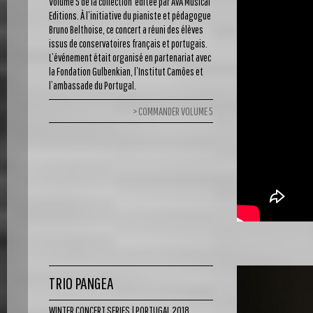
Volume 5 de la collection éditée par AvA Musical
Editions. À l’initiative du pianiste et pédagogue
Bruno Belthoise, ce concert a réuni des élèves
issus de conservatoires français et portugais.
L’événement était organisé en partenariat avec
la Fondation Gulbenkian, l’Institut Camões et
l’ambassade du Portugal.
COMMANDER VOLUME 5
TRIO PANGEA
WINTER CONCERT SERIES | PORTUGAL 2018