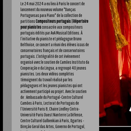
Le 24 mai 2024 a eu lieu à Paris le concert de
lancement du nouveau volume "Danças
Portuguesas para Piano" de la collection de
partitions
Compositeurs portugais | Répertoire
pour pianistes
consacrée aux compositeurs
portugais édités par AvA Musical Editions. À
l’initiative du pianiste et pédagogue Bruno
Belthoise, ce concert a réuni des élèves issus de
conservatoires français et de conservatoires
portugais. L'intégralité de cet événement
organisé avec le soutien de Camões Instituto da
Cooperação e da Lingua, a regroupé 40 jeunes
pianistes. Les deux vidéos complètes
témoignent du travail réalisé par les
pédagogues et les jeunes pianistes qui ont
activement participé au projet. Avec le soutien
de : Ambassade du Portugal-Centre Culturel
Camões à Paris, Lectorat de Portugais de
l’Université Paris 8, Chaire Lindley Cintra-
Université Paris Ouest Nanterre La Défense,
Centre Culturel Gulbenkian à Paris, Dgartes -
Direção Geral das Artes, Governo de Portugal,