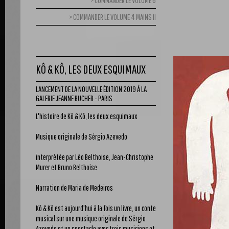
COMMANDER LE VOLUME 6
COMMANDER LE VOLUME 4 MAINS II
KÔ & KÔ, LES DEUX ESQUIMAUX
LANCEMENT DE LA NOUVELLE ÉDITION 2019 À LA
GALERIE JEANNE BUCHER - PARIS
L'histoire de Kô & Kô, les deux esquimaux
Musique originale de Sérgio Azevedo
interprétée par Léo Belthoise, Jean-Christophe
Murer et Bruno Belthoise
Narration de Maria de Medeiros
Kô & Kô est aujourd'hui à la fois un livre, un conte
musical sur une musique originale de Sérgio
Azevedo et un spectacle avec trois musiciens et