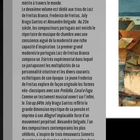
mérite à travers le monde.
Le deuxième volume est dédié aux trios de Luiz
de Freitas Branco, Frederico de Freitas, Joly
Braga Santos et Alexandre Delgado : Au 20e
siècle, les compositeurs portugais ont enrichi le
répertoire de musique de chambre avec une
conscience aiguë de la modernité une riche
capacité d’inspiration. Le premier grand
moderniste portugais Luiz de Freitas Branco
compose un
Trio
très expérimental dans lequel
se juxtaposent les multiplicités de sa
personnalité créatrice et les divers courants
esthétiques de son époque. Le jeune Frederico
de Freitas explore de façon originale les formes
néo-classiques avec son
Prelúdio, Coral e Fuga
.
Comme un testament musical ouvert sur l’infini,
le
Trio op.64
de Joly Braga Santos reflète la
grande dimension mystique de sa pensée et
imprime à son
Allegro
l’implacable force d’un
mouvement perpétuel. Alexandre Delgado, l’un
des compositeurs contemporains les plus
célébrés, s’inspire de trois émouvants Sonnets