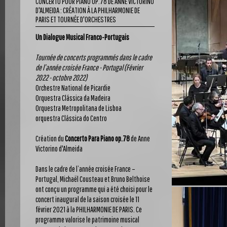
CONCERTO POUR PIANO OP.78 DE ANNE VICTORINO
D'ALMEIDA : CRÉATION À LA PHILHARMONIE DE
PARIS ET TOURNÉE D'ORCHESTRES
Un Dialogue Musical Franco-Portugais
Tournée de concerts programmés dans le cadre
de l’année croisée France - Portugal (Février
2022 - octobre 2022)
Orchestre National de Picardie
Orquestra Clássica da Madeira
Orquestra Metropolitana de Lisboa
orquestra Clássica do Centro
Création du
Concerto Para Piano op.78
de Anne
Victorino d'Almeida
Dans le cadre de l’année croisée France –
Portugal, Michaël Cousteau et Bruno Belthoise
ont conçu un programme qui a été choisi pour le
concert inaugural de la saison croisée le 11
février 2021 à la PHILHARMONIE DE PARIS. Ce
programme valorise le patrimoine musical