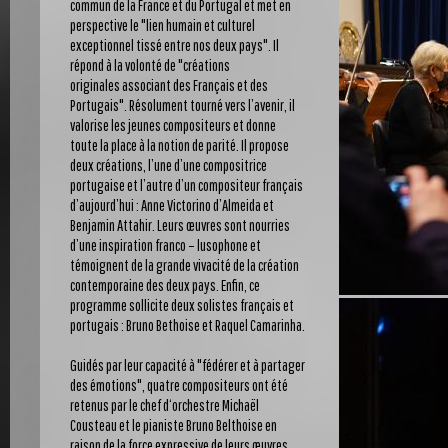
commun de la France et du Portugal et met en
perspective le "lien humain et culturel
exceptionnel tissé entre nos deux pays". Il
répond à la volonté de "créations
originales associant des Français et des
Portugais". Résolument tourné vers l’avenir, il
valorise les jeunes compositeurs et donne
toute la place à la notion de parité. Il propose
deux créations, l’une d’une compositrice
portugaise et l’autre d’un compositeur français
d’aujourd’hui : Anne Victorino d’Almeida et
Benjamin Attahir. Leurs œuvres sont nourries
d’une inspiration franco – lusophone et
témoignent de la grande vivacité de la création
contemporaine des deux pays. Enfin, ce
programme sollicite deux solistes français et
portugais : Bruno Bethoise et Raquel Camarinha.
Guidés par leur capacité à "fédérer et à partager
des émotions", quatre compositeurs ont été
retenus par le chef d‘orchestre Michaël
Cousteau et le pianiste Bruno Belthoise en
raison de la force expressive de leurs œuvres