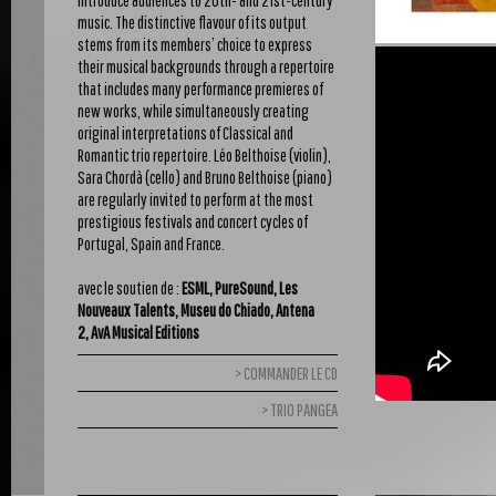
introduce audiences to 20th- and 21st-century
music. The distinctive flavour of its output
stems from its members’ choice to express
their musical backgrounds through a repertoire
that includes many performance premieres of
new works, while simultaneously creating
original interpretations of Classical and
Romantic trio repertoire. Léo Belthoise (violin),
Sara Chordà (cello) and Bruno Belthoise (piano)
are regularly invited to perform at the most
prestigious festivals and concert cycles of
Portugal, Spain and France.
avec le soutien de :
ESML, PureSound, Les
Nouveaux Talents, Museu do Chiado, Antena
2, AvA Musical Editions
COMMANDER LE CD
TRIO PANGEA