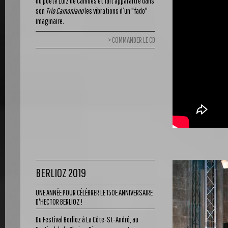
du poète Luiz de Camões et fait apparaître dans
son
Trio Camoniano
les vibrations d’un "fado"
imaginaire.
COMMANDER LE CD
BERLIOZ 2019
UNE ANNÉE POUR CÉLÉBRER LE 150E ANNIVERSAIRE
D'HECTOR BERLIOZ !
Du Festival Berlioz à La Côte-St-André, au