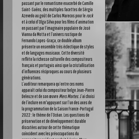
passant par le romantisme exacerbé de Camille
Saint-Saëns, des multiples facettes de Sérgio
Azevedo au goût de Carlos Marecos pour le
rock
et à celui d’Olga Silva pour les films d’animation
en passant par l’imaginaire populaire de José
Vianna da Motta et l’univers rustique de
Fernando Lopes-Graça, ce double album
présente un ensemble très éclectique de styles
et de langages musicaux. Cette diversité
reflète la richesse culturelle des compositeurs
français et portugais ainsi que la cristallisation
d’influences réciproques au cours de plusieurs
générations.
L’auditeur remarquera qu’entre ces noms
apparaît celui du compositeur belge Jean-Pierre
Deleuze et de son œuvre
Mers Mortes
. J’ai choisi
de l’inclure en m'appuyant sur l’un des axes de
la programmation de la Saison France-Portugal
2022 : le thème de l’Océan. Les questions de
préservation et de développement durable
discutées autour de cette thématique
coïncident avec les préoccupations du