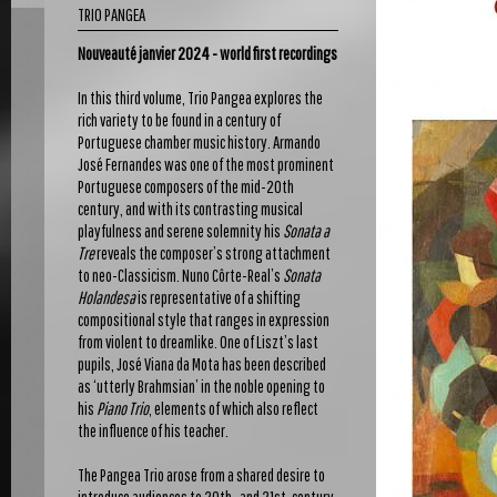
TRIO PANGEA
Nouveauté janvier 2024 - world first recordings
In this third volume, Trio Pangea explores the
rich variety to be found in a century of
Portuguese chamber music history. Armando
José Fernandes was one of the most prominent
Portuguese composers of the mid-20th
century, and with its contrasting musical
playfulness and serene solemnity his
Sonata a
Tre
reveals the composer’s strong attachment
to neo-Classicism. Nuno Côrte-Real’s
Sonata
Holandesa
is representative of a shifting
compositional style that ranges in expression
from violent to dreamlike. One of Liszt’s last
pupils, José Viana da Mota has been described
as ‘utterly Brahmsian’ in the noble opening to
his
Piano Trio
, elements of which also reflect
the influence of his teacher.
The Pangea Trio arose from a shared desire to