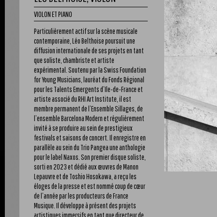
VIOLON ET PIANO
Particulièrement actif sur la scène musicale
contemporaine, Léo Belthoise poursuit une
diffusion internationale de ses projets en tant
que soliste, chambriste et artiste
expérimental. Soutenu par la Swiss Foundation
for Young Musicians, lauréat du Fonds Régional
pour les Talents Emergents d’Ile-de-France et
artiste associé du RHI Art Institute, il est
membre permanent de l’Ensemble Sillages, de
l’ensemble Barcelona Modern et régulièrement
invité à se produire au sein de prestigieux
festivals et saisons de concert. Il enregistre en
parallèle au sein du Trio Pangea une anthologie
pour le label Naxos. Son premier disque soliste,
sorti en 2023 et dédié aux œuvres de Manon
Lepauvre et de Toshio Hosokawa, a reçu les
éloges de la presse et est nommé coup de cœur
de l’année par les producteurs de France
Musique. Il développe à présent des projets
artistiques immersifs en tant que directeur de