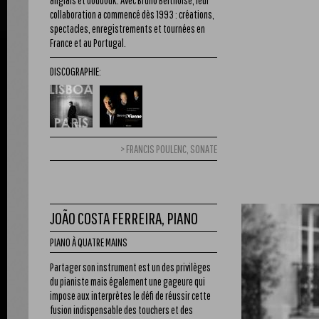
anglais et doudouk. Avec Bruno Belthoise, leur
collaboration a commencé dès 1993 : créations,
spectacles, enregistrements et tournées en
France et au Portugal.
DISCOGRAPHIE:
FRANCIS POULENC, SONATE
JOÃO COSTA FERREIRA, PIANO
PIANO À QUATRE MAINS
Partager son instrument est un des privilèges
du pianiste mais également une gageure qui
impose aux interprètes le défi de réussir cette
fusion indispensable des touchers et des