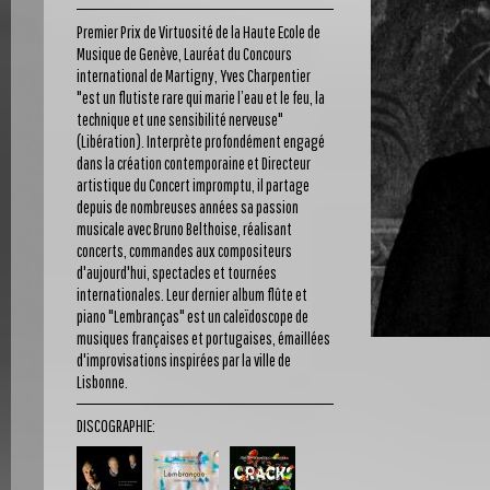
Premier Prix de Virtuosité de la Haute Ecole de
Musique de Genève, Lauréat du Concours
international de Martigny, Yves Charpentier
"est un flutiste rare qui marie l’eau et le feu, la
technique et une sensibilité nerveuse"
(Libération). Interprète profondément engagé
dans la création contemporaine et Directeur
artistique du Concert impromptu, il partage
depuis de nombreuses années sa passion
musicale avec Bruno Belthoise, réalisant
concerts, commandes aux compositeurs
d'aujourd'hui, spectacles et tournées
internationales. Leur dernier album flûte et
piano "Lembranças" est un caleïdoscope de
musiques françaises et portugaises, émaillées
d'improvisations inspirées par la ville de
Lisbonne.
DISCOGRAPHIE: