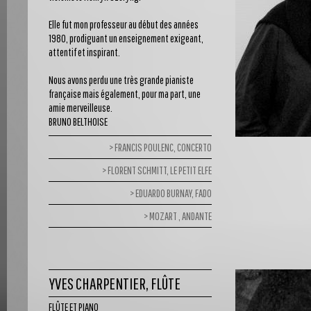
Elle fut mon professeur au début des années
1980, prodiguant un enseignement exigeant,
attentif et inspirant.
Nous avons perdu une très grande pianiste
française mais également, pour ma part, une
amie merveilleuse.
BRUNO BELTHOISE
FRANCIS POULENC, CONCERTO
FLORENT SCHMITT, LE PETIT ELFE
EDUARDO BURNAY, FADO
MOZART , ANDANTE
YVES CHARPENTIER, FLÛTE
FLÛTE ET PIANO