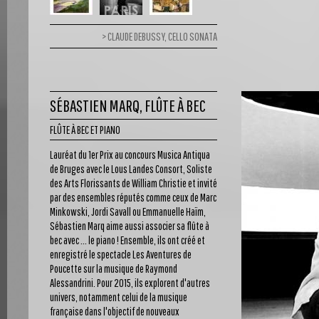
CLAUDE DEBUSSY, CELLO SONATA
SÉBASTIEN MARQ, FLÛTE À BEC
FLÛTE À BEC ET PIANO
Lauréat du 1er Prix au concours Musica Antiqua
de Bruges avec le Lous Landes Consort, Soliste
des Arts Florissants de William Christie et invité
par des ensembles réputés comme ceux de Marc
Minkowski, Jordi Savall ou Emmanuelle Haïm,
Sébastien Marq aime aussi associer sa flûte à
bec avec ... le piano ! Ensemble, ils ont créé et
enregistré le spectacle Les Aventures de
Poucette sur la musique de Raymond
Alessandrini. Pour 2015, ils explorent d'autres
univers, notamment celui de la musique
française dans l'objectif de nouveaux