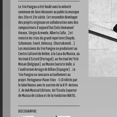
Le Trio Pangea a été fondé avec la volonté
commune de faire découvrir au public la musique
des 20e et 21e siècle. Cet ensemble développe
des projets originaux en collaboration avec des
compositeurs d’aujourd’hui (tels Emmanuel
Hieaux, Sérgio Azevedo, Alberto Colla...) et
revisite les trios du grand repertoire (Haydn,
Schumann, Fauré, Debussy, Shostakovich...).
Les musiciens du trio Pangea se produisent au
Centre Culturel de Belém, à la Casa da Musica, au
festival d’Estoril (Portugal), au festival de l'été
Mosan (Belgique), au Musée Evaristo Valle, à
l’auditorium Arriaga de Bilbao (Espagne)... Le
Trio Pangea se consacre actuellement au
projet
Portuguese Piano Trios
- 5 CD édités par
le label Naxos avec le soutien de la RTP-Antena
2, de AvA Musical Editions, de l'Escola Superior
de Musica de Lisboa et de la Fondation INATEL.
.
DISCOGRAPHIE: