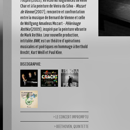
l’esprit
(2005), en écho au fulgurances de René
Char et à la peinture de Vieira da Silva -
Mozart
de Vienne
(2007), rencontre et confrontation
entre la musique de Bernard de Vienne et celle
de Wolfgang Amadeus Mozart -
Pèlerinage
Rothko
(2009), inspiré par la peinture vibrante
de Mark Rothko. Leur nouvelle production,
intitulée
BWK
, est un théâtre d’opérations
musicales et poétiques en hommage à Berthold
Brecht, Kurt Weill et Paul Klee.
DISCOGRAPHIE:
LE CONCERT IMPROMPTU
BEETHOVEN, QUINTETTE