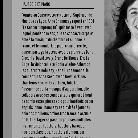
HAUTBOIS ET PIANO
Formée au Conservatoire National Supérieur de
Musique de Lyon, Anne Chamussy rejoint en 1991
“Le Concert impromptu”, quintette à vent avec
lequel, pendant 16 ans, elle se consacre corps et
âme à la musique de chambre et sillonne la
France et le monde. Elle joue, chante, récite,
danse, partage la scène avec les pianistes Dana
Ciocarlie, David Lively, Bruno Belthoise, Eric Le
Sage, la violoncelliste Sonia Wieder-Atherton,
les quatuors Debussy, Parisii, Rosamonde, la
compagnie Anna Sokolow de New-York, les
chanteurs Kent et Enzo-Enzo, Juliette...
Passionnée par la musique d’aujourd’hui, elle
collabore avec des compositeurs qui lui dédient
de nombreuses pièces solo pour hautbois ou cor
anglais. Anne Chamussy est invitée à jouer au
sein des meilleurs orchestres français actuels
et fait partager sa passion pour ses multiples
instruments : hautbois, hautbois baroque,
hautbois classique, hautbois d’amour, cor