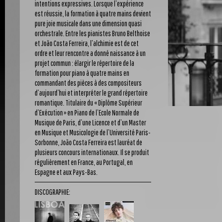
intentions expressives. Lorsque l’expérience
est réussie, la formation à quatre mains devient
pure joie musicale dans une dimension quasi
orchestrale. Entre les pianistes Bruno Belthoise
et João Costa Ferreira, l’alchimie est de cet
ordre et leur rencontre a donné naissance à un
projet commun : élargir le répertoire de la
formation pour piano à quatre mains en
commandant des pièces à des compositeurs
d’aujourd’hui et interpréter le grand répertoire
romantique. Titulaire du « Diplôme Supérieur
d’Exécution » en Piano de l’Ecole Normale de
Musique de Paris, d’une Licence et d’un Master
en Musique et Musicologie de l’Université Paris-
Sorbonne, João Costa Ferreira est lauréat de
plusieurs concours internationaux. Il se produit
régulièrement en France, au Portugal, en
Espagne et aux Pays-Bas.
DISCOGRAPHIE: