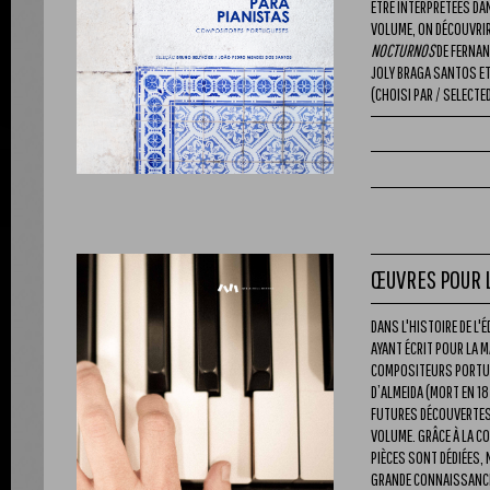
ÊTRE INTERPRÉTÉES D
VOLUME, ON DÉCOUVRIR
NOCTURNOS
DE FERNAN
JOLY BRAGA SANTOS ET
(CHOISI PAR / SELECTED
ŒUVRES POUR L
DANS L'HISTOIRE DE L'
AYANT ÉCRIT POUR LA 
COMPOSITEURS PORTUG
D’ALMEIDA (MORT EN 18
FUTURES DÉCOUVERTES
VOLUME. GRÂCE À LA C
PIÈCES SONT DÉDIÉES,
GRANDE CONNAISSANCE 