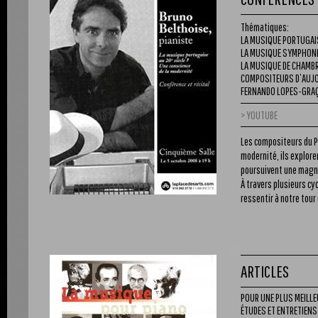
Thématiques:
LA MUSIQUE PORTUGAIS
LA MUSIQUE SYMPHON
LA MUSIQUE DE CHAMB
COMPOSITEURS D’AUJ
FERNANDO LOPES-GRAÇA
YOUTUBE
Les compositeurs du Po
modernité, ils explore
poursuivent une magni
À travers plusieurs cy
ressentir à notre tour
ARTICLES
POUR UNE PLUS MEILLE
ÉTUDES ET ENTRETIENS