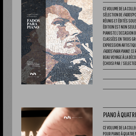
CE VOLUME DE LA COLL
SÉLECTION DE
FADOS
PO
RÉUNIS ET ÉDITÉS SOU
ÉDITION EST NON SEUL
PIANISTE L’OCCASION 
CLASSÉES EN TROIS GROU
EXPRESSION ARTISTIQU
FADOS PARA PIANO
, CE
BEAU VOYAGE À LA DÉC
(CHOISI PAR / SELECTED
PIANO À QUATR
CE VOLUME DE LA COLL
POUR PIANO À QUATRE 