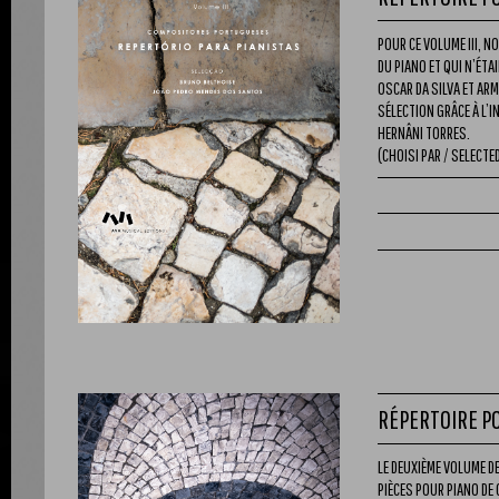
POUR CE VOLUME III, 
DU PIANO ET QUI N’ÉTA
OSCAR DA SILVA ET AR
SÉLECTION GRÂCE À L’I
HERNÂNI TORRES.
(CHOISI PAR / SELECTED
RÉPERTOIRE PO
LE DEUXIÈME VOLUME D
PIÈCES POUR PIANO D