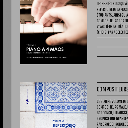
LE 19E SIÈCLE JUSQU’
RÉPERTOIRE DE LA MUS
ÉTUDIANTS, AINSI QU’
COMPOSITEURS PORTUG
VIVACITÉ DE LA CRÉATI
(CHOISI PAR / SELECTED
COMPOSITEURS 
CE SIXIÈME VOLUME DE
COMPOSITEURS MAJEURS 
EST CONÇU, LUI AUSSI,
PROPOSE UNE GRANDE VA
PAR ORDRE CHRONOLOGI